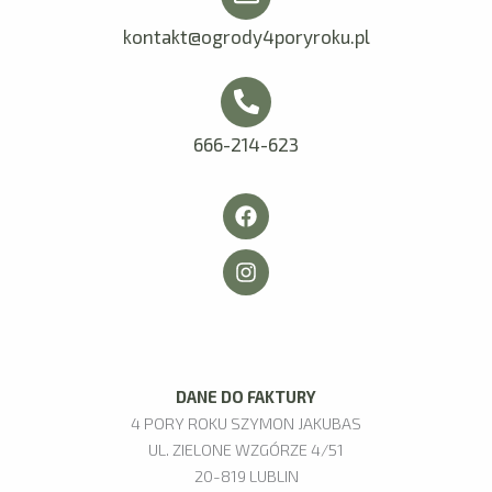
*
ć
kontakt@ogrody4poryroku.pl
*
666-214-623
F
I
a
n
c
s
e
t
b
a
o
g
o
r
k
a
m
DANE DO FAKTURY
4 PORY ROKU SZYMON JAKUBAS
UL. ZIELONE WZGÓRZE 4/51
20-819 LUBLIN