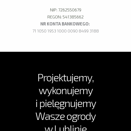
NIP: 7262550679
REGON: 541385662
NR KONTA BANKOWEGO:
71 1050 1953 1000 0090 8499 3188
Projektujemy,
wykonujemy
i pielęgnujemy
Wasze ogrody
w Lublinie